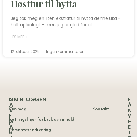
Høsttur til hytta
Jeg tok meg en liten ekstratur til hytta denne uka –
helt uplanlagt – men jeg er glad for at
LES MER »
12. oktober 2025
Ingen kommentarer
N
OM BLOGGEN
F
A
Å
E
Om meg
Kontakt
V
N
I
Y
t
Retningslinjer for bruk av innhold
G
H
l
A
E
Personvernerklæring
i
S
T