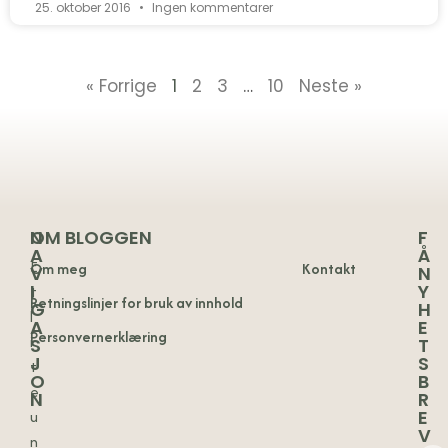
25. oktober 2016
Ingen kommentarer
« Forrige
1
2
3
…
10
Neste »
N
OM BLOGGEN
F
A
Å
E
Om meg
Kontakt
V
N
I
Y
t
Retningslinjer for bruk av innhold
G
H
l
A
E
Personvernerklæring
i
S
T
J
S
t
O
B
e
N
R
u
E
V
n
Oppskrifter