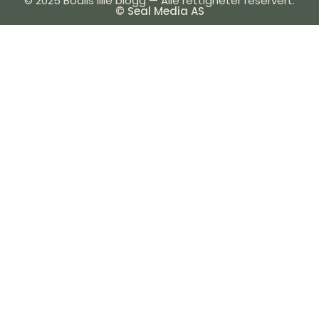
© 2025 Bodils lille blogg — Alle rettigheter reservert.
© Seal Media AS