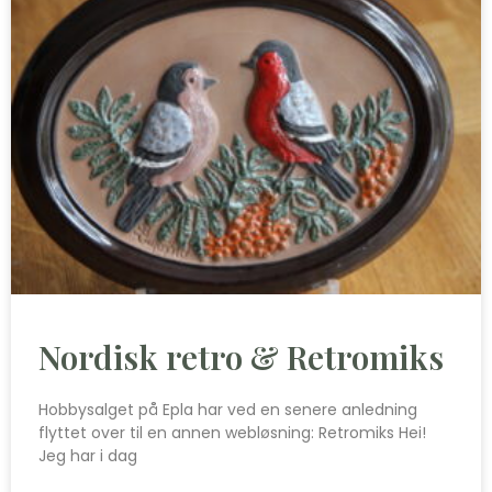
Nordisk retro & Retromiks
Hobbysalget på Epla har ved en senere anledning
flyttet over til en annen webløsning: Retromiks Hei!
Jeg har i dag