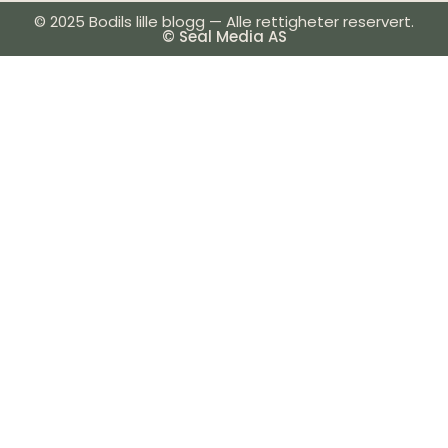
© 2025 Bodils lille blogg — Alle rettigheter reservert.
© Seal Media AS