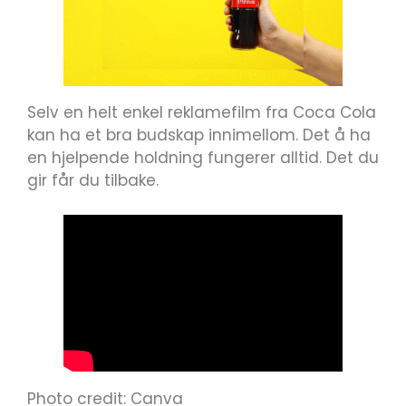
Selv en helt enkel reklamefilm fra Coca Cola
kan ha et bra budskap innimellom. Det å ha
en hjelpende holdning fungerer alltid. Det du
gir får du tilbake.
Photo credit: Canva