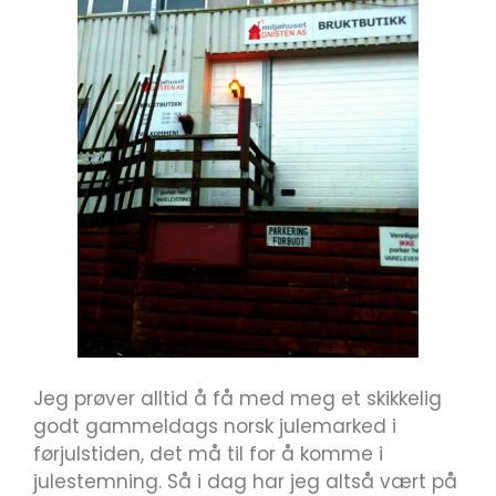
Jeg prøver alltid å få med meg et skikkelig
godt gammeldags norsk julemarked i
førjulstiden, det må til for å komme i
julestemning. Så i dag har jeg altså vært på