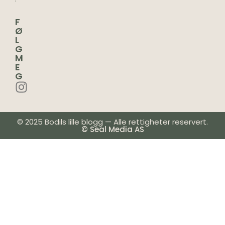
F
Ø
L
G
M
E
G
© 2025 Bodils lille blogg — Alle rettigheter reservert.
© Seal Media AS