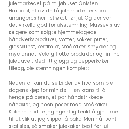
julemarkedet på miljøhuset Gnisten i
Hakadal, et av de få julemarkeder som
arrangeres her i strøket før jul. Og der var
det virkelig god førjulsstemning. Massevis av
selgere som solgte hjemmelagede
håndverksproduker; votter, sokker, puter,
glasskunst, keramikk, småkaker, smykker og
mye annet. Veldig flotte produkter og finfine
julegaver. Med litt gløgg og pepperkaker i
tillegg, ble stemningen komplett.
Nedenfor kan du se bilder av hva som ble
dagens kjøp for min del – en krans til å
henge på døren, et par håndstrikkede
håndkler, og noen poser med småkaker.
Kakene hadde jeg egentlig tenkt å gjemme
til jul, slik at jeg slipper å bake. Men når sant
skal sies, så smaker julekaker best før jul –