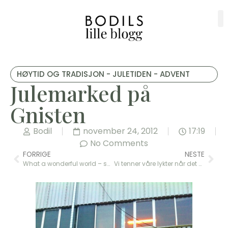
HØYTID OG TRADISJON - JULETIDEN - ADVENT
Julemarked på
Gnisten
Bodil
november 24, 2012
17:19
No Comments
FORRIGE
NESTE
What a wonderful world – så vakker verden er
Vi tenner våre lykter når det mørkner