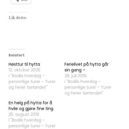
Lik dette:
Relatert
Høsttur til hytta
Ferielivet på hytta går
12. oktober 2025
sin gang –
i "Bodils hverdag -
28. juli 2019
personlige turer - Turer
i "Bodils hverdag -
og ferier Sørlandet"
personlige turer - Turer
og ferier Sørlandet"
En helg på hytta for å
hvile og gjøre fine ting
25. august 2019
i "Bodils hverdag -
personlige turer - Turer