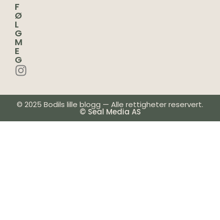
F
Ø
L
G
M
E
G
© 2025 Bodils lille blogg — Alle rettigheter reservert.
© Seal Media AS