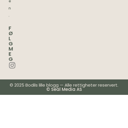
e
n
.
F
Ø
L
G
M
E
G
© 2025 Bodils lille blogg — Alle rettigheter reservert.
© Seal Media AS