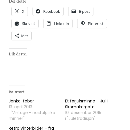
Del dette:
X
Facebook
E-post
Skriv ut
LinkedIn
Pinterest
Mer
Lik dette:
Relatert
Jenka-feber
Et førjulsminne – Jul i
13. april 2013
Skomakergata
i "Vintage - nostalgiske
10. desember 2015
minner"
i "Juletradisjon"
Retro vinterbilder – fra