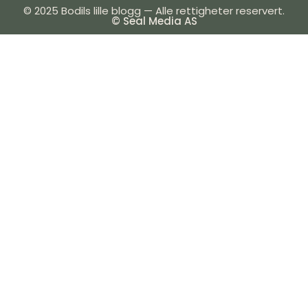
© 2025 Bodils lille blogg — Alle rettigheter reservert.
© Seal Media AS