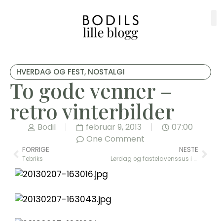
HVERDAG OG FEST
,
NOSTALGI
To gode venner –
retro vinterbilder
Bodil
februar 9, 2013
07:00
One Comment
FORRIGE
NESTE
Tebriks
Lørdag og fastelavenssus i huset