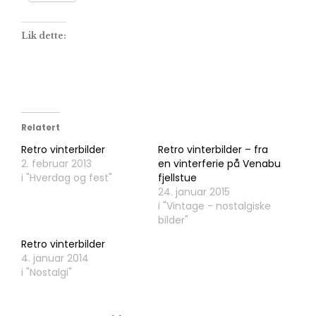
Lik dette:
Relatert
Retro vinterbilder
Retro vinterbilder – fra
2. februar 2013
en vinterferie på Venabu
i "Hverdag og fest"
fjellstue
24. januar 2015
i "Vintage - nostalgiske
bilder"
Retro vinterbilder
4. januar 2014
i "Nostalgi"