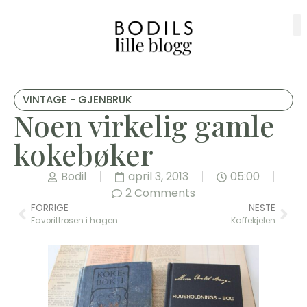
VINTAGE - GJENBRUK
Noen virkelig gamle
kokebøker
Bodil
april 3, 2013
05:00
2 Comments
FORRIGE
NESTE
Favorittrosen i hagen
Kaffekjelen