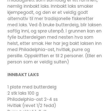
middagsrett som samtidig er litt raffinert,
nemlig innbakt laks. Innbakt laks smaker
kjempegodt, og den er et veldig godt
alternativ til mer tradisjonelle fiskeretter
med laks. Ved å bruke butterdeig, blir laksen
saftig inni, og sprø utenpå. I grunnen kan en
fylle butterdeigen med nesten hva som
helst, etter smak. Her har jeg bakt laksen inn
med Philadelphia-ost, hvitløk, purre og
persille. Oppskriften er til 2 personer. (Eller en
person som er veldig sulten)
INNBAKT LAKS
1 plate med butterdeig
2 stk laks 100 g
Philadelphia-ost 2-4 ss
Hvitløk (revet 1/2 fedd)