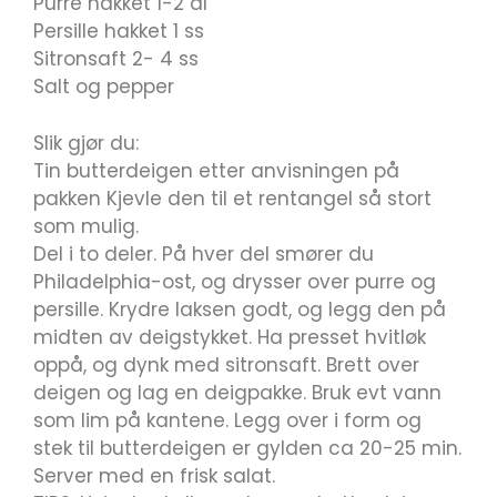
Purre hakket 1-2 dl
Persille hakket 1 ss
Sitronsaft 2- 4 ss
Salt og pepper
Slik gjør du:
Tin butterdeigen etter anvisningen på
pakken Kjevle den til et rentangel så stort
som mulig.
Del i to deler. På hver del smører du
Philadelphia-ost, og drysser over purre og
persille. Krydre laksen godt, og legg den på
midten av deigstykket. Ha presset hvitløk
oppå, og dynk med sitronsaft. Brett over
deigen og lag en deigpakke. Bruk evt vann
som lim på kantene. Legg over i form og
stek til butterdeigen er gylden ca 20-25 min.
Server med en frisk salat.