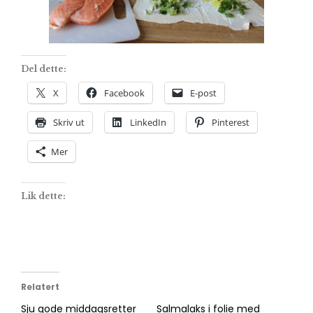
Del dette:
X
Facebook
E-post
Skriv ut
LinkedIn
Pinterest
Mer
Lik dette:
Relatert
Sju gode middagsretter
Salmalaks i folie med