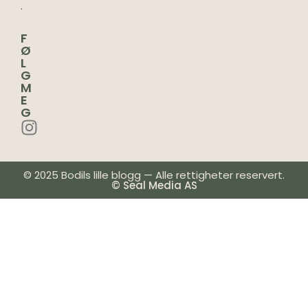
.
F
Ø
L
G
M
E
G
© 2025 Bodils lille blogg — Alle rettigheter reservert.
© Seal Media AS