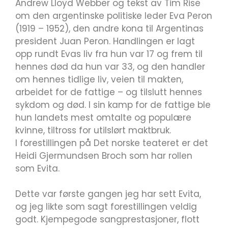
Andrew Lloyd Webber og tekst av Tim Rise
om den argentinske politiske leder Eva Peron
(1919 – 1952), den andre kona til Argentinas
president Juan Peron. Handlingen er lagt
opp rundt Evas liv fra hun var 17 og frem til
hennes død da hun var 33, og den handler
om hennes tidlige liv, veien til makten,
arbeidet for de fattige – og tilslutt hennes
sykdom og død. I sin kamp for de fattige ble
hun landets mest omtalte og populære
kvinne, tiltross for utilslørt maktbruk.
I forestillingen på Det norske teateret er det
Heidi Gjermundsen Broch som har rollen
som Evita.
Dette var første gangen jeg har sett Evita,
og jeg likte som sagt forestillingen veldig
godt. Kjempegode sangprestasjoner, flott