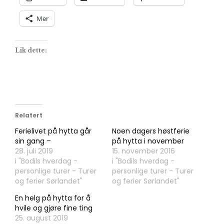
Mer
Lik dette:
Relatert
Ferielivet på hytta går
Noen dagers høstferie
sin gang –
på hytta i november
28. juli 2019
15. november 2016
i "Bodils hverdag -
i "Bodils hverdag -
personlige turer - Turer
personlige turer - Turer
og ferier Sørlandet"
og ferier Sørlandet"
En helg på hytta for å
hvile og gjøre fine ting
25. august 2019