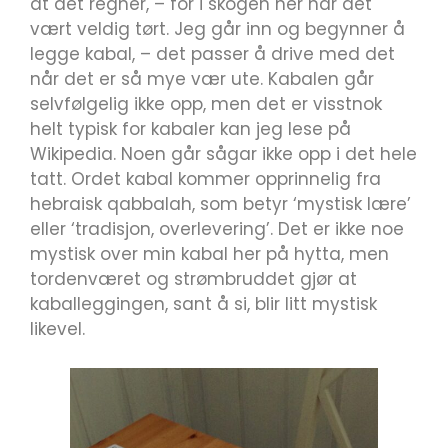
at det regner, – for i skogen her har det
vært veldig tørt. Jeg går inn og begynner å
legge kabal, – det passer å drive med det
når det er så mye vær ute. Kabalen går
selvfølgelig ikke opp, men det er visstnok
helt typisk for kabaler kan jeg lese på
Wikipedia. Noen går sågar ikke opp i det hele
tatt. Ordet kabal kommer opprinnelig fra
hebraisk qabbalah, som betyr ‘mystisk lære’
eller ‘tradisjon, overlevering’. Det er ikke noe
mystisk over min kabal her på hytta, men
tordenværet og strømbruddet gjør at
kaballeggingen, sant å si, blir litt mystisk
likevel.