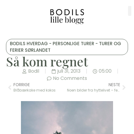
BODILS HVERDAG - PERSONLIGE TURER - TURER OG
FERIER SØRLANDET
Så kom regnet
Bodil
juli 31, 2013
05:00
No Comments
FORRIGE
NESTE
Blåbærkake med kokos
Noen bilder fra hyttelivet – ferie på Sørlandet 2013