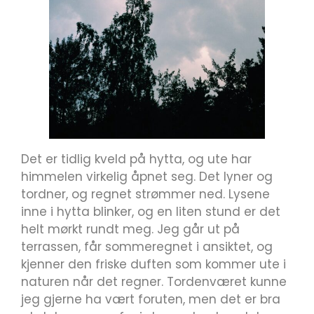
Det er tidlig kveld på hytta, og ute har
himmelen virkelig åpnet seg. Det lyner og
tordner, og regnet strømmer ned. Lysene
inne i hytta blinker, og en liten stund er det
helt mørkt rundt meg. Jeg går ut på
terrassen, får sommeregnet i ansiktet, og
kjenner den friske duften som kommer ute i
naturen når det regner. Tordenværet kunne
jeg gjerne ha vært foruten, men det er bra