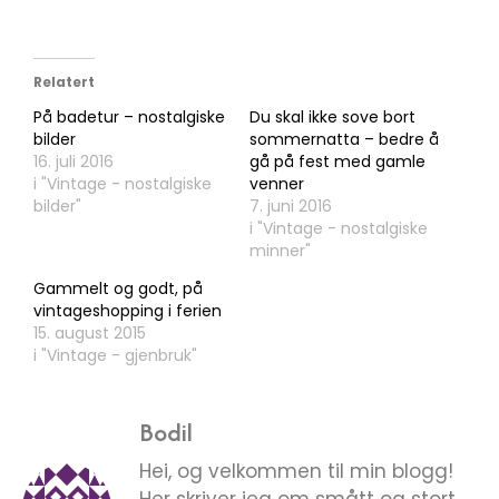
Relatert
På badetur – nostalgiske
Du skal ikke sove bort
bilder
sommernatta – bedre å
16. juli 2016
gå på fest med gamle
i "Vintage - nostalgiske
venner
bilder"
7. juni 2016
i "Vintage - nostalgiske
minner"
Gammelt og godt, på
vintageshopping i ferien
15. august 2015
i "Vintage - gjenbruk"
Bodil
Hei, og velkommen til min blogg!
Her skriver jeg om smått og stort,