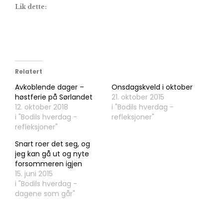
Lik dette:
Relatert
Avkoblende dager –
Onsdagskveld i oktober
høstferie på Sørlandet
21. oktober 2015
12. oktober 2018
i "Bodils hverdag -
i "Bodils hverdag -
refleksjoner"
refleksjoner"
Snart roer det seg, og
jeg kan gå ut og nyte
forsommeren igjen
15. juni 2015
i "Bodils hverdag -
dagene som går"