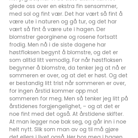
glede oss over en ekstra fin sensommer,
med sol og fint vær. Det har vært så fint å
være ute i naturen og gå tur, og det har
vært så fint å være ute i hagen. Der
blomstrer georginene og rosene fortsatt
frodig. Men nå i de siste dagene har
høstfloksen begynt å blomstre, og det er
som alltid litt vemodig. For når høstfloksen
begynner å blomstre, da tenker jeg at nå er
sommeren er over, og at det er høst. Og det
er bestandig litt trist når sommeren er over,
for ingen årstid kommer opp mot
sommeren for meg. Men så tenker jeg litt på
årstidenes forgjengelighet, – og at det er
noe fint med det også. At årstidene skifter.
At man legger noe bak seg, og går inn i noe
helt nytt. Slik som man av og til må gjøre
det ellers i livet også. Her hos meg i hagen