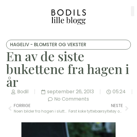
HAGELIV - BLOMSTER OG VEKSTER
En av de siste
bukettene fra hagen i
år
Bodil
september 26, 2013
05:24
No Comments
FORRIGE
NESTE
Noen bilder fra hagen i slutten av september 2013
Først koke tyttebærsyltetøy og deretter bake tyttebærkake