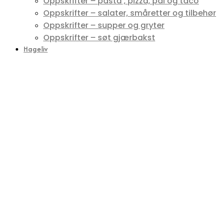
Oppskrifter – pasta , pizza, pai og taco
Oppskrifter – salater, småretter og tilbehør
Oppskrifter – supper og gryter
Oppskrifter – søt gjærbakst
Hageliv