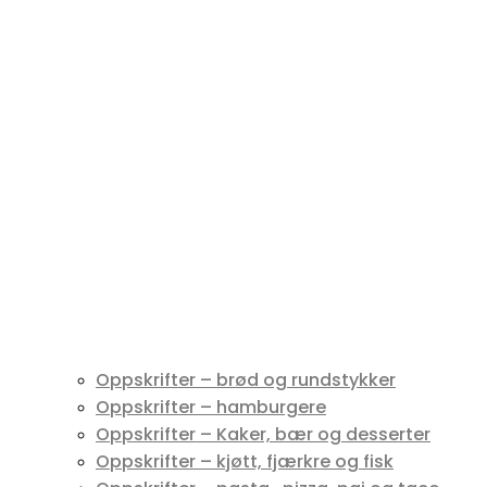
Oppskrifter – brød og rundstykker
Oppskrifter – hamburgere
Oppskrifter – Kaker, bær og desserter
Oppskrifter – kjøtt, fjærkre og fisk