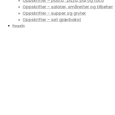
Oppskrifter – pasta , pizza, pai og taco
Oppskrifter – salater, småretter og tilbehør
Oppskrifter – supper og gryter
Oppskrifter – søt gjærbakst
Hageliv