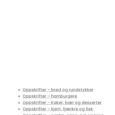
Oppskrifter – brød og rundstykker
Oppskrifter – hamburgere
Oppskrifter – Kaker, bær og desserter
Oppskrifter – kjøtt, fjærkre og fisk