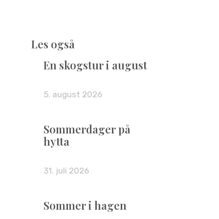
Les også
En skogstur i august
5. august 2026
Sommerdager på
hytta
31. juli 2026
Sommer i hagen