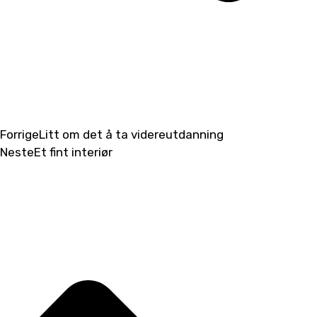
Forrige
Litt om det å ta videreutdanning
Neste
Et fint interiør