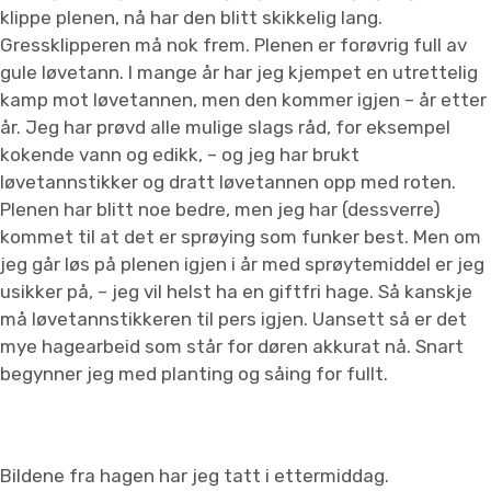
klippe plenen, nå har den blitt skikkelig lang.
Gressklipperen må nok frem. Plenen er forøvrig full av
gule løvetann. I mange år har jeg kjempet en utrettelig
kamp mot løvetannen, men den kommer igjen – år etter
år. Jeg har prøvd alle mulige slags råd, for eksempel
kokende vann og edikk, – og jeg har brukt
løvetannstikker og dratt løvetannen opp med roten.
Plenen har blitt noe bedre, men jeg har (dessverre)
kommet til at det er sprøying som funker best. Men om
jeg går løs på plenen igjen i år med sprøytemiddel er jeg
usikker på, – jeg vil helst ha en giftfri hage. Så kanskje
må løvetannstikkeren til pers igjen. Uansett så er det
mye hagearbeid som står for døren akkurat nå. Snart
begynner jeg med planting og såing for fullt.
Bildene fra hagen har jeg tatt i ettermiddag.