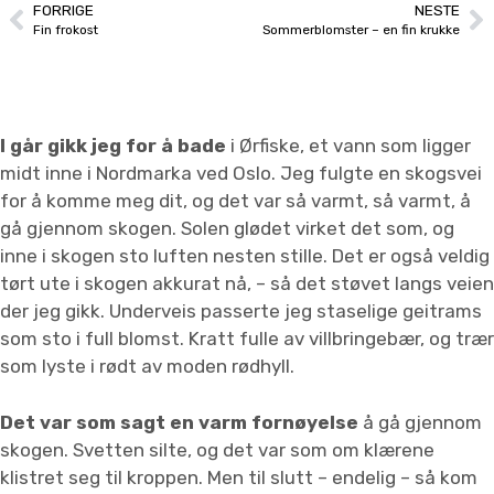
FORRIGE
NESTE
Fin frokost
Sommerblomster – en fin krukke
I går gikk jeg for å bade
i Ørfiske, et vann som ligger
midt inne i Nordmarka ved Oslo. Jeg fulgte en skogsvei
for å komme meg dit, og det var så varmt, så varmt, å
gå gjennom skogen. Solen glødet virket det som, og
inne i skogen sto luften nesten stille. Det er også veldig
tørt ute i skogen akkurat nå, – så det støvet langs veien
der jeg gikk. Underveis passerte jeg staselige geitrams
som sto i full blomst. Kratt fulle av villbringebær, og trær
som lyste i rødt av moden rødhyll.
Det var som sagt en varm fornøyelse
å gå gjennom
skogen. Svetten silte, og det var som om klærene
klistret seg til kroppen. Men til slutt – endelig – så kom