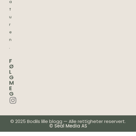
a
t
u
r
e
n
.
F
Ø
L
G
M
E
G
© 2025 Bodils lille blogg — Alle rettigheter reservert.
© Seal Media AS