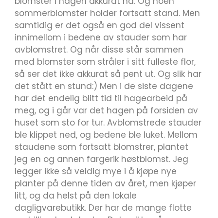
blomster i hagen akkurat nå. Og noen
sommerblomster holder fortsatt stand. Men
samtidig er det også en god del vissent
innimellom i bedene av stauder som har
avblomstret. Og når disse står sammen
med blomster som stråler i sitt fulleste flor,
så ser det ikke akkurat så pent ut. Og slik har
det stått en stund:) Men i de siste dagene
har det endelig blitt tid til hagearbeid på
meg, og i går var det hagen på forsiden av
huset som sto for tur. Avblomstrede stauder
ble klippet ned, og bedene ble luket. Mellom
staudene som fortsatt blomstrer, plantet
jeg en og annen fargerik høstblomst. Jeg
legger ikke så veldig mye i å kjøpe nye
planter på denne tiden av året, men kjøper
litt, og da helst på den lokale
dagligvarebutikk. Der har de mange flotte