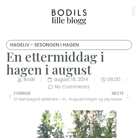
HAGELIV - SESONGEN I HAGEN
En ettermiddag i
hagen i august
Bodil
august 19, 2014
08:00
No Comments
FORRIGE
NESTE
En kjempegod eplekake – med nøtter, kokos og epler
Augustmorgen og jeg spiser firkorngrøt