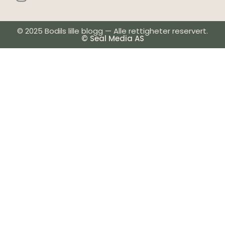
© 2025 Bodils lille blogg — Alle rettigheter reservert.
© Seal Media AS