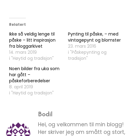
Relatert
Ikke så veldig lenge til
Pynting til påske, – med
påske – litt inspirasjon
vintagepynt og blomster
fra bloggarkivet
23. mars 2016
14. mars 2019
i "Påskepynting og
i "Høytid og tradisjon"
tradisjon"
Noen bilder fra uka som
har gått –
påskeforberedelser
8. april 2019
i "Høytid og tradisjon"
Bodil
Hei, og velkommen til min blogg!
Her skriver jeg om smått og stort,