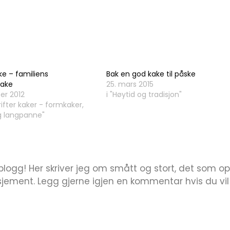
e – familiens
Bak en god kake til påske
kake
25. mars 2015
ber 2012
i "Høytid og tradisjon"
rifter kaker - formkaker,
g langpanne"
blogg! Her skriver jeg om smått og stort, det som o
ment. Legg gjerne igjen en kommentar hvis du vil