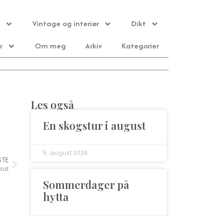
Vintage og interiør
Dikt
r
Om meg
Arkiv
Kategorier
Les også
En skogstur i august
5. august 2026
STE
lat
Sommerdager på
hytta