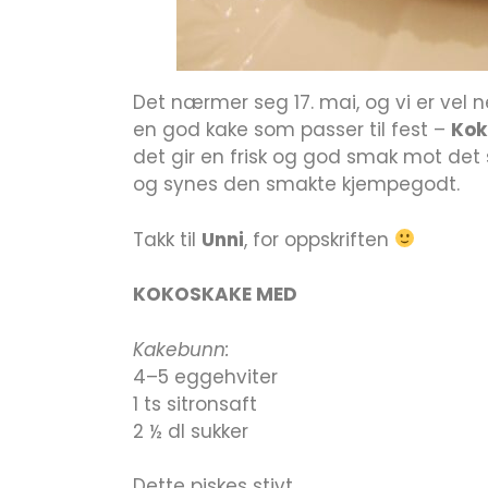
Det nærmer seg 17. mai, og vi er vel n
en god kake som passer til fest –
Kok
det gir en frisk og god smak mot det s
og synes den smakte kjempegodt.
Takk til
Unni
, for oppskriften
KOKOSKAKE MED
Kakebunn:
4–5 eggehviter
1 ts sitronsaft
2 ½ dl sukker
Dette piskes stivt.