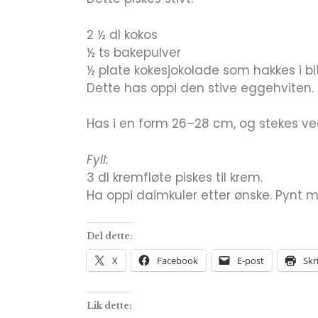
2 ½ dl kokos
½ ts bakepulver
½ plate kokesjokolade som hakkes i bi
Dette has oppi den stive eggehviten.
Has i en form 26–28 cm, og stekes ved
Fyll:
3 dl kremfløte piskes til krem.
Ha oppi daimkuler etter ønske. Pynt 
Del dette:
X
Facebook
E-post
Skr
Lik dette: