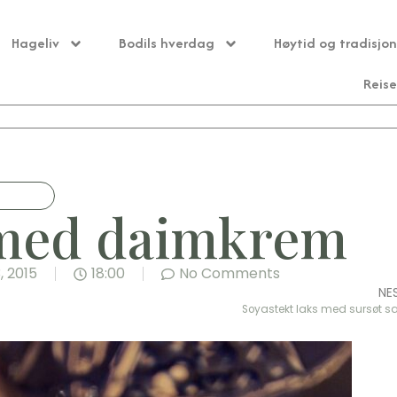
Hageliv
Bodils hverdag
Høytid og tradisjon
Reise
med daimkrem
, 2015
18:00
No Comments
NE
Soyastekt laks med sursøt sa