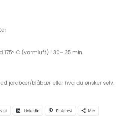
ter
 175° C (varmluft) i 30– 35 min.
med jordbær/blåbær eller hva du ønsker selv.
iv ut
LinkedIn
Pinterest
Mer