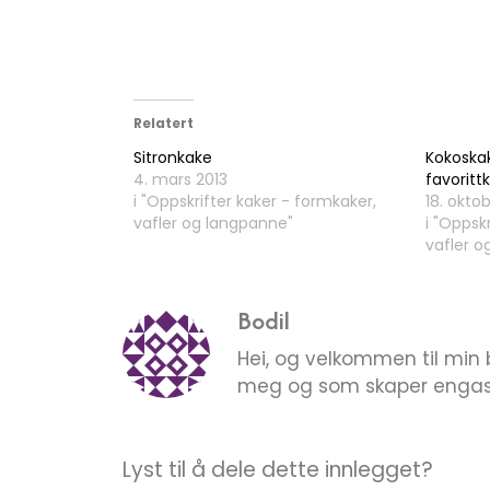
Relatert
Sitronkake
Kokoskak
4. mars 2013
favoritt
i "Oppskrifter kaker - formkaker,
18. okto
vafler og langpanne"
i "Oppsk
vafler o
Bodil
Hei, og velkommen til min 
meg og som skaper engasje
Lyst til å dele dette innlegget?