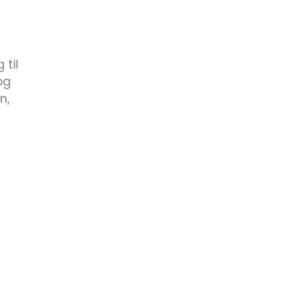
 til
og
n,