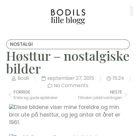
NOSTALGI
Høsttur – nostalgiske
bilder
Bodil
september 27, 2015
15:24
No Comments
FORRIGE
NESTE
Enkle og gode eplekaker
Tilbake i jobbhverdagen
Disse bildene viser mine foreldre og min
bror ute på høsttur, og jeg antar at året er
1961.