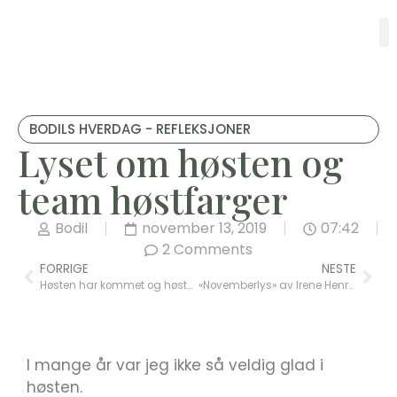
BODILS HVERDAG - REFLEKSJONER
Lyset om høsten og
team høstfarger
Bodil
november 13, 2019
07:42
2 Comments
FORRIGE
NESTE
Høsten har kommet og høsten har gått
«Novemberlys» av Irene Henrysson – dikt
I mange år var jeg ikke så veldig glad i
høsten.