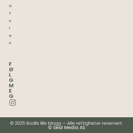
a
t
u
r
e
n
.
F
Ø
L
G
M
E
G
© 2025 Bodils lille blogg — Alle rettigheter reservert.
© Seal Media AS