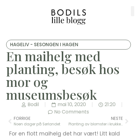
HAGELIV - SESONGEN I HAGEN
En maihelg med
planting, besøk hos
mor og
museumsbesøk
Bodil
mai 10, 2020
21:20
No Comments
FORRIGE
NESTE
Noen dager på Sørlandet
Planting av blomster i krukker, kurver og kar
For en flott maihelg det har vært! Litt kald