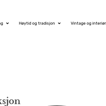
ag
Høytid og tradisjon
Vintage og interiør
ksjon