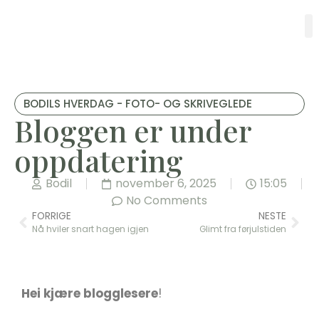
BODILS HVERDAG - FOTO- OG SKRIVEGLEDE
Bloggen er under
oppdatering
Bodil
november 6, 2025
15:05
No Comments
FORRIGE
NESTE
Nå hviler snart hagen igjen
Glimt fra førjulstiden
Hei kjære blogglesere
!