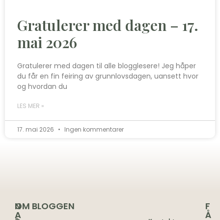
Gratulerer med dagen – 17.
mai 2026
Gratulerer med dagen til alle blogglesere! Jeg håper
du får en fin feiring av grunnlovsdagen, uansett hvor
og hvordan du
LES MER »
17. mai 2026
Ingen kommentarer
N
OM BLOGGEN
F
A
Å