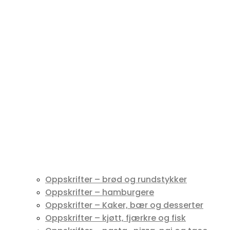
Oppskrifter – brød og rundstykker
Oppskrifter – hamburgere
Oppskrifter – Kaker, bær og desserter
Oppskrifter – kjøtt, fjærkre og fisk