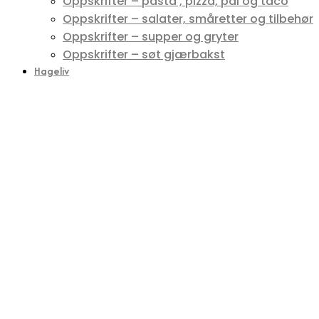
Oppskrifter – pasta , pizza, pai og taco
Oppskrifter – salater, småretter og tilbehør
Oppskrifter – supper og gryter
Oppskrifter – søt gjærbakst
Hageliv