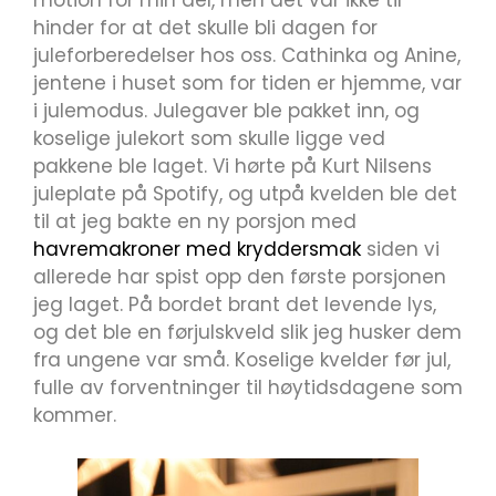
motion for min del, men det var ikke til
hinder for at det skulle bli dagen for
juleforberedelser hos oss. Cathinka og Anine,
jentene i huset som for tiden er hjemme, var
i julemodus. Julegaver ble pakket inn, og
koselige julekort som skulle ligge ved
pakkene ble laget. Vi hørte på Kurt Nilsens
juleplate på Spotify, og utpå kvelden ble det
til at jeg bakte en ny porsjon med
havremakroner med kryddersmak
siden vi
allerede har spist opp den første porsjonen
jeg laget. På bordet brant det levende lys,
og det ble en førjulskveld slik jeg husker dem
fra ungene var små. Koselige kvelder før jul,
fulle av forventninger til høytidsdagene som
kommer.