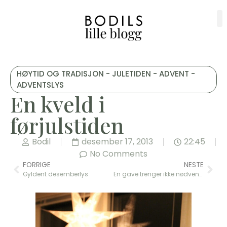
HØYTID OG TRADISJON - JULETIDEN - ADVENT -
ADVENTSLYS
En kveld i
førjulstiden
Bodil
desember 17, 2013
22:45
No Comments
FORRIGE
NESTE
Gyldent desemberlys
En gave trenger ikke nødvendigvis å være en ting