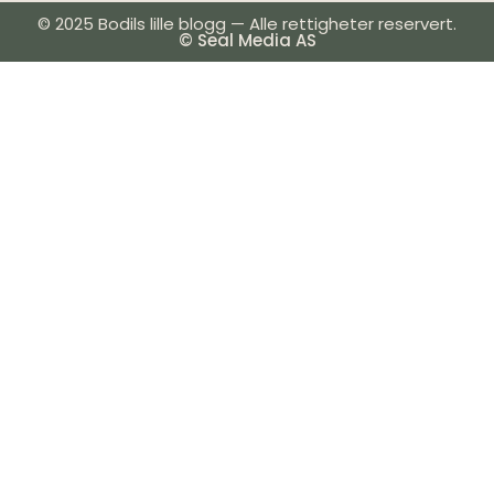
© 2025 Bodils lille blogg — Alle rettigheter reservert.
© Seal Media AS