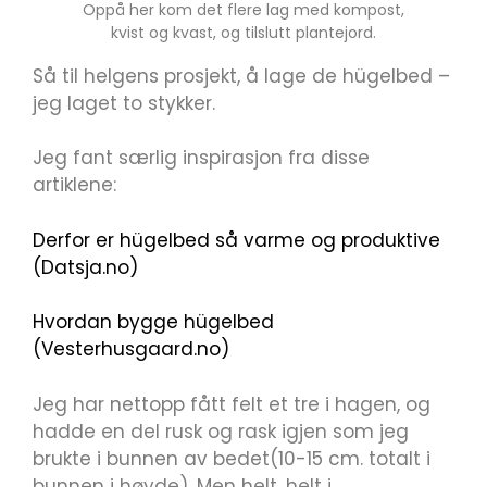
Oppå her kom det flere lag med kompost,
kvist og kvast, og tilslutt plantejord.
Så til helgens prosjekt, å lage de hügelbed –
jeg laget to stykker.
Jeg fant særlig inspirasjon fra disse
artiklene:
Derfor er hügelbed så varme og produktive
(Datsja.no)
Hvordan bygge hügelbed
(Vesterhusgaard.no)
Jeg har nettopp fått felt et tre i hagen, og
hadde en del rusk og rask igjen som jeg
brukte i bunnen av bedet(10-15 cm. totalt i
bunnen i høyde). Men helt, helt i