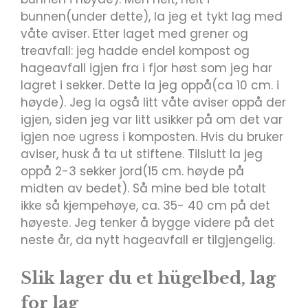
bunnen(under dette), la jeg et tykt lag med
våte aviser. Etter laget med grener og
treavfall: jeg hadde endel kompost og
hageavfall igjen fra i fjor høst som jeg har
lagret i sekker. Dette la jeg oppå(ca 10 cm. i
høyde). Jeg la også litt våte aviser oppå der
igjen, siden jeg var litt usikker på om det var
igjen noe ugress i komposten. Hvis du bruker
aviser, husk å ta ut stiftene. Tilslutt la jeg
oppå 2-3 sekker jord(15 cm. høyde på
midten av bedet). Så mine bed ble totalt
ikke så kjempehøye, ca. 35- 40 cm på det
høyeste. Jeg tenker å bygge videre på det
neste år, da nytt hageavfall er tilgjengelig.
Slik lager du et hügelbed, lag
for lag