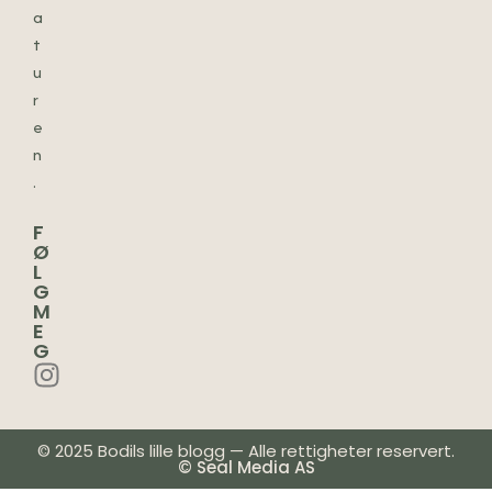
a
t
u
r
e
n
.
F
Ø
L
G
M
E
G
© 2025 Bodils lille blogg — Alle rettigheter reservert.
© Seal Media AS